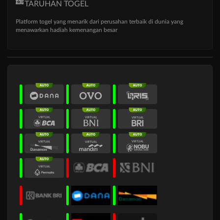
TARUHAN TOGEL
Platform togel yang menarik dari perusahan terbaik di dunia yang
menawarkan hadiah kemenangan besar