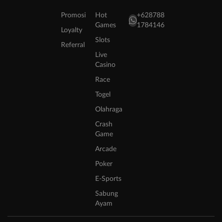
Promosi
Hot
+628788
Games
1784146
Loyalty
Slots
Referral
Live
Casino
Race
Togel
Olahraga
Crash
Game
Arcade
Poker
E-Sports
Sabung
Ayam