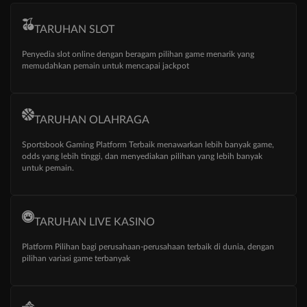
TARUHAN SLOT
Penyedia slot online dengan beragam pilihan game menarik yang
memudahkan pemain untuk mencapai jackpot
TARUHAN OLAHRAGA
Sportsbook Gaming Platform Terbaik menawarkan lebih banyak game,
odds yang lebih tinggi, dan menyediakan pilihan yang lebih banyak
untuk pemain.
TARUHAN LIVE KASINO
Platform Pilihan bagi perusahaan-perusahaan terbaik di dunia, dengan
pilihan variasi game terbanyak