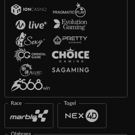
Race
Togel
Olahraga