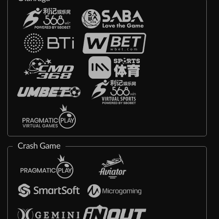
Crash Game