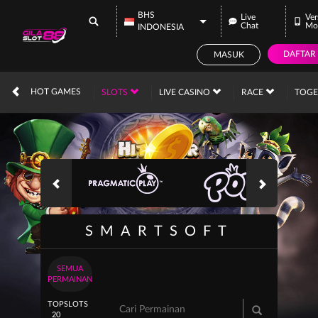
BHS
Live
Ver
Chat
Mo
INDONESIA
DAFTAR
MASUK
IDR
12,671,628,
HOT GAMES
SLOTS
LIVE CASINO
RACE
TOG
SMARTSOFT
SEMUA
PERMAINAN
TOP
SLOTS
20