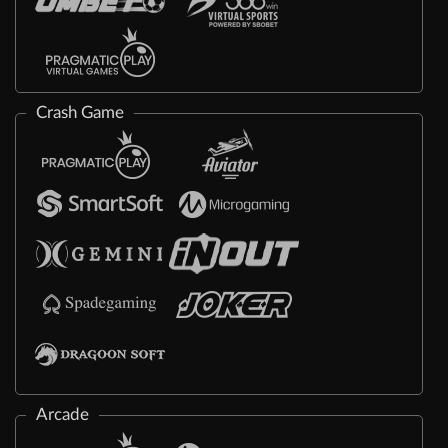
Crash Game
Arcade