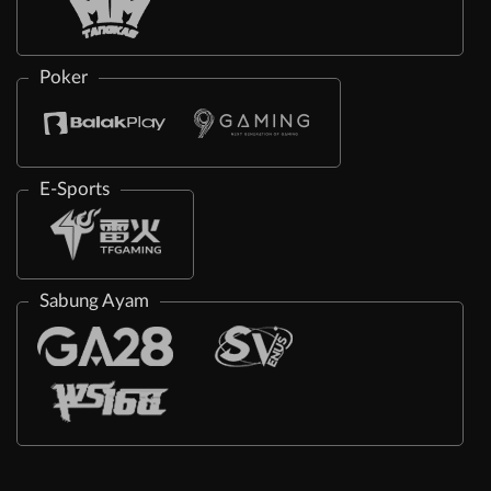
Poker
E-Sports
Sabung Ayam