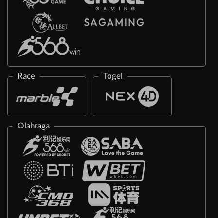
Race
Togel
Olahraga