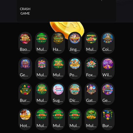
CRASH
GAME
Bao Slot 5X
Multi Hot 100
Habesha Fortune 5
Jingle Bell Bonanza
Multi Hot 5 Deluxe
Coins Of Atlantis
Gems Crown Charging Wilds
Multi Fruits Charging Wilds
Multi Hot 5 Super Wilds
Power Of Tiger
Foxy Hot 20
WildMultiStar
Burning Ice 10
Multi Hot 5 Burn Wilds
Sugar Fiesta
Dice Jungle
Gates Of Merlyn
Genie's Bonanza
HotSamba
Multi Hot 10
Multi Hot 20
Multi Hot 40
Multi Hot Ways
Burning Ice 40