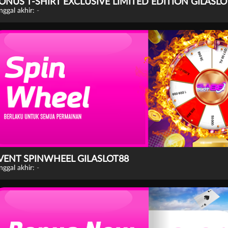
ONUS T-SHIRT EXCLUSIVE LIMITED EDITION GILASLO
nggal akhir:
-
VENT SPINWHEEL GILASLOT88
nggal akhir:
-