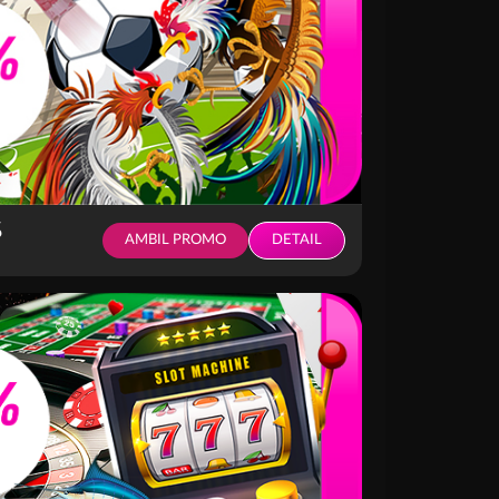
%
AMBIL PROMO
DETAIL