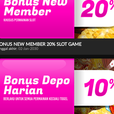
ONUS NEW MEMBER 20% SLOT GAME
nggal akhir:
02-Jan-2030