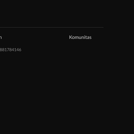
n
Komunitas
881784146