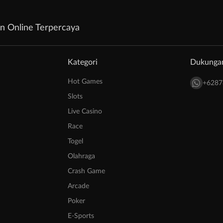
in Online Terpercaya
Kategori
Dukunga
Hot Games
+6287
Slots
Live Casino
Race
Togel
Olahraga
Crash Game
Arcade
Poker
E-Sports