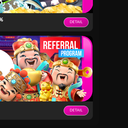
%
DETAIL
DETAIL