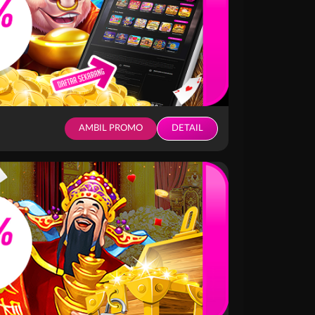
AMBIL PROMO
DETAIL