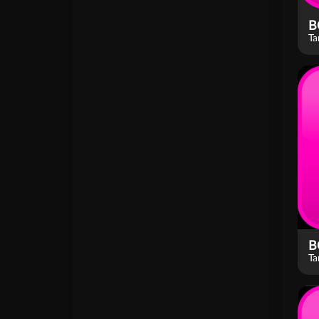
B
Ta
B
Ta