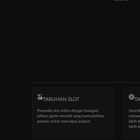
TARUHAN SLOT
T
Penyedia slot online dengan beragam
Sports
pilihan game menarik yang memudahkan
menawa
pemain untuk mencapai jackpot
lebih 
lebih 