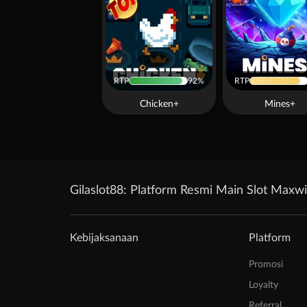
RTP
92%
RTP
Chicken+
Mines+
Gilaslot88: Platform Resmi Main Slot Maxw
Kebijaksanaan
Platform
Promosi
Loyalty
Referral