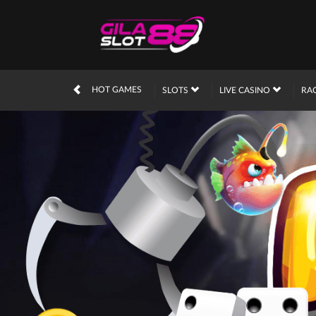
HOT GAMES
SLOTS
LIVE CASINO
RA