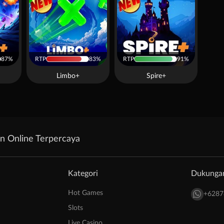
87%
RTP
83%
RTP
91%
Limbo+
Spire+
in Online Terpercaya
Kategori
Dukunga
Hot Games
+6287
Slots
Live Casino