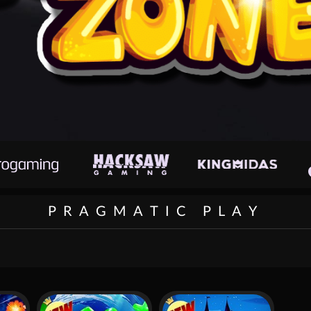
PRAGMATIC PLAY