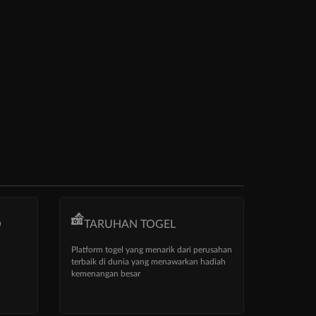
O
TARUHAN TOGEL
Platform togel yang menarik dari perusahan
terbaik di dunia yang menawarkan hadiah
kemenangan besar